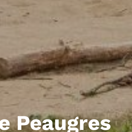
de Peaugres