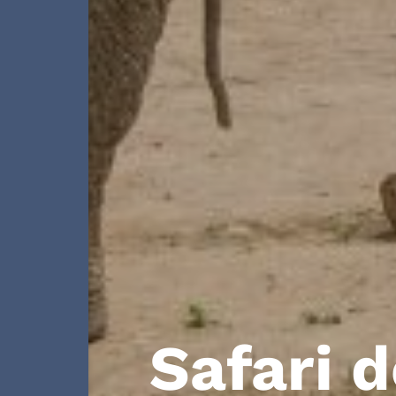
Safari 