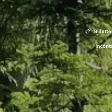
Billette
Incont