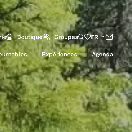
rie
Boutique
Groupes
FR
ournables
Expériences
Agenda