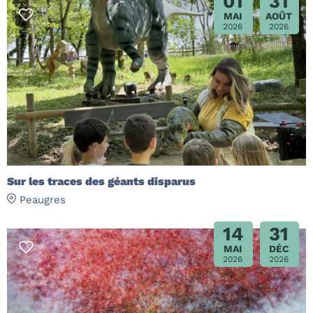
01
31
MAI
AOÛT
2026
2026
Sur les traces des géants disparus
Peaugres
14
31
MAI
DÉC
2026
2026