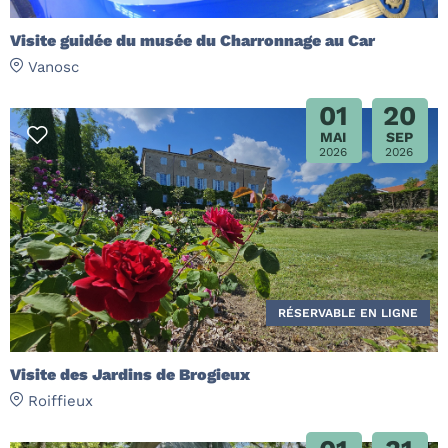
Visite guidée du musée du Charronnage au Car
Vanosc
01
20
MAI
SEP
2026
2026
RÉSERVABLE EN LIGNE
Visite des Jardins de Brogieux
Roiffieux