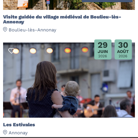
Visite guidée du village médiéval de Boulieu-lès-
Annonay
Boulieu-lès-Annonay
29
30
JUIN
AOÛT
2026
2026
Les Estivales
Annonay