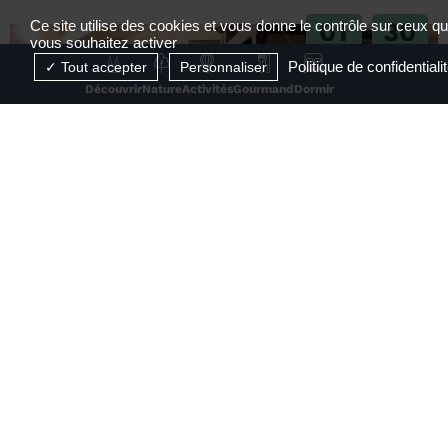
01
30
Ce site utilise des cookies et vous donne le contrôle sur ceux q
vous souhaitez activer
JUIL
AOÛT
Politique de confidentiali
Tout accepter
Personnaliser
2026
2026
Découvrir
Nature
Activités
Gourmand
Dormir
RÉSERVABLE EN LIGNE
Visite de la Maison des Papetiers Canson et
Montgolfier
Davézieux
1
2
3
4
...
26