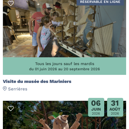
RÉSERVABLE EN LIGNE
Tous les jours sauf les mardis
du 01 juin 2026 au 20 septembre 2026
Visite du musée des Mariniers
Serrières
06
31
JUIN
AOÛT
2026
2026