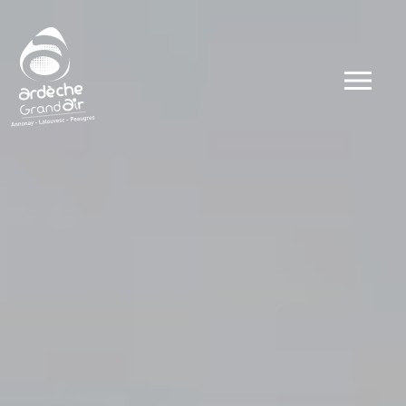
Dates
Types
Ateliers
Visites
Concerts et 
Conférences 
Evénements
Autour du go
Autour du sp
Public