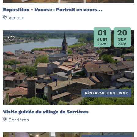
Exposition - Vanosc : Portrait en cours…
Vanosc
01
20
JUIN
SEP
2026
2026
RÉSERVABLE EN LIGNE
Visite guidée du village de Serrières
Serrières