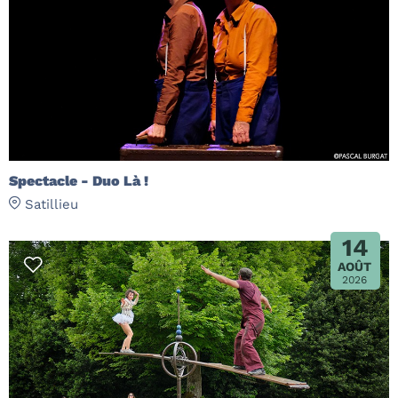
Spectacle - Duo Là !
Satillieu
14
AOÛT
2026