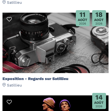
Satillieu
11
18
AOÛT
AOÛT
2026
2026
Exposition - Regards sur Satillieu
Satillieu
14
AOÛT
2026