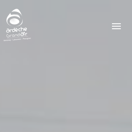
Dates
Types
Ateliers
Visites
Concerts et 
Conférences 
Evénements
Autour du go
Autour du sp
Public