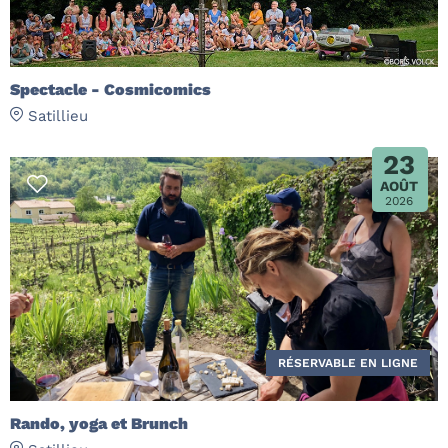
Spectacle - Cosmicomics
Satillieu
23
AOÛT
2026
RÉSERVABLE EN LIGNE
Rando, yoga et Brunch