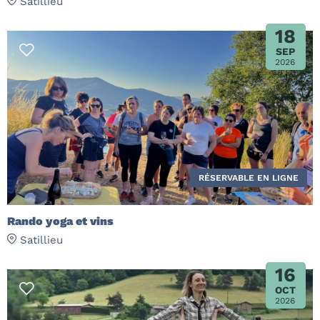
Satillieu
18
SEP
2026
RÉSERVABLE EN LIGNE
Rando yoga et vins
Satillieu
16
OCT
2026