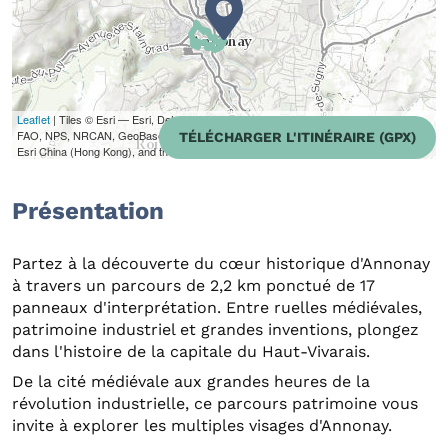
Leaflet
| Tiles © Esri — Esri, DeLorme, NAVTEQ, TomTom, Intermap, iPC, USGS,
FAO, NPS, NRCAN, GeoBase, Kadaster NL, Ordnance Survey, Esri Japan, METI,
TÉLÉCHARGER L'ITINÉRAIRE (GPX)
Esri China (Hong Kong), and the GIS User Community
Présentation
Partez à la découverte du cœur historique d'Annonay
à travers un parcours de 2,2 km ponctué de 17
panneaux d'interprétation. Entre ruelles médiévales,
patrimoine industriel et grandes inventions, plongez
dans l'histoire de la capitale du Haut-Vivarais.
De la cité médiévale aux grandes heures de la
révolution industrielle, ce parcours patrimoine vous
invite à explorer les multiples visages d'Annonay.