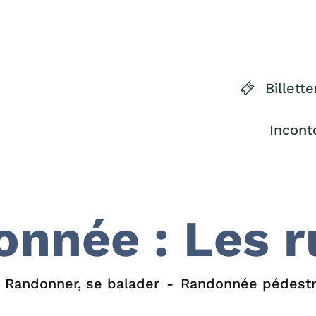
Billette
Incont
nnée : Les r
Randonner, se balader
Randonnée pédest