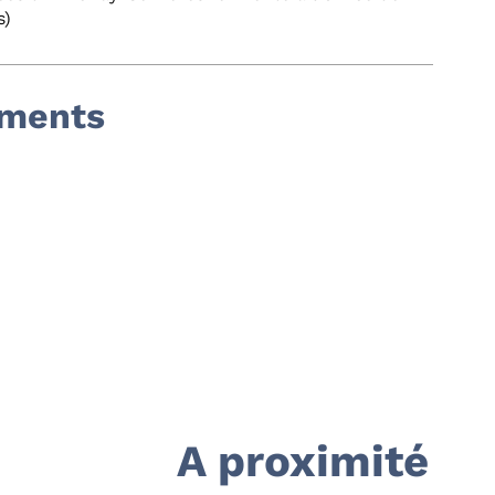
s)
ements
A proximité