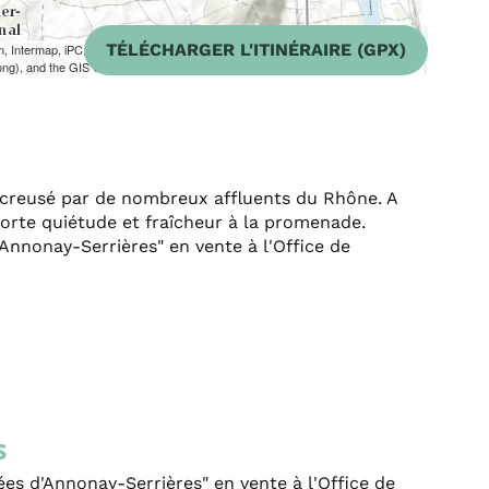
TÉLÉCHARGER L'ITINÉRAIRE (GPX)
m, Intermap, iPC, USGS, FAO, NPS, NRCAN, GeoBase, Kadaster NL,
ong), and the GIS User Community
ci creusé par de nombreux affluents du Rhône. A
orte quiétude et fraîcheur à la promenade.
nnonay-Serrières" en vente à l'Office de
s
s d'Annonay-Serrières" en vente à l'Office de