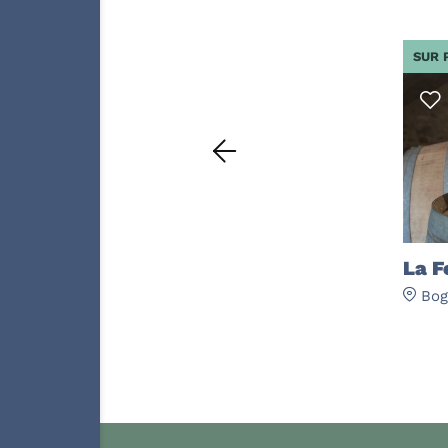
SUR 
La F
Bog