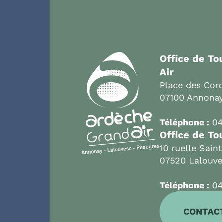
Office de T
Air
Place des Cord
07100 Annona
Téléphone :
04
Office de To
10 ruelle Sain
07520 Lalouv
Téléphone :
04
CONTAC