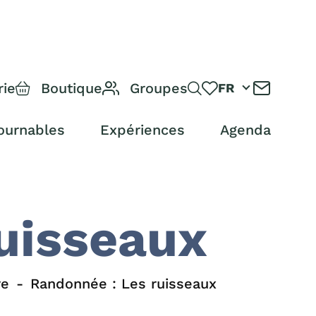
rie
Boutique
Groupes
FR
ournables
Expériences
Agenda
uisseaux
re
Randonnée : Les ruisseaux