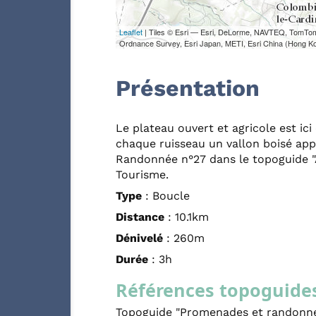
Leaflet
| Tiles © Esri — Esri, DeLorme, NAVTEQ, TomTo
Ordnance Survey, Esri Japan, METI, Esri China (Hong K
Présentation
Le plateau ouvert et agricole est i
chaque ruisseau un vallon boisé app
Randonnée n°27 dans le topoguide "A
Tourisme.
Type
: Boucle
Distance
: 10.1km
Dénivelé
: 260m
Durée
: 3h
Références topoguide
Topoguide "Promenades et randonnée