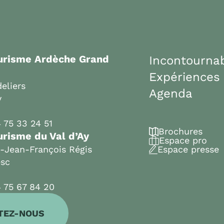
ourisme Ardèche Grand
Incontourna
Expériences
eliers
Agenda
y
 75 33 24 51
Brochures
urisme du Val d’Ay
Espace pro
t-Jean-François Régis
Espace presse
esc
 75 67 84 20
TEZ-NOUS