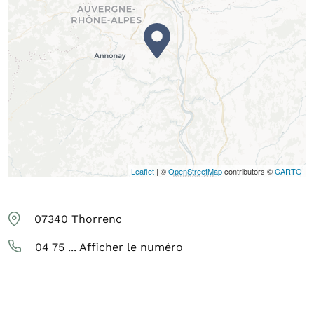
Leaflet
| ©
OpenStreetMap
contributors ©
CARTO
07340
Thorrenc
04 75 ...
Afficher le numéro