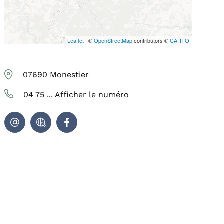
Leaflet
| ©
OpenStreetMap
contributors ©
CARTO
07690
Monestier
04 75 ...
Afficher le numéro