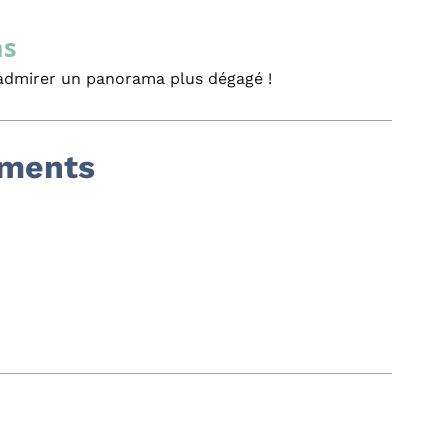
ns
t admirer un panorama plus dégagé !
ements