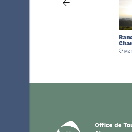
Rand
Char
Mon
Office de T