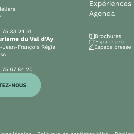
Expériences
eliers
Agenda
y
 75 33 24 51
Brochures
urisme du Val d’Ay
Espace pro
t-Jean-François Régis
Espace presse
esc
 75 67 84 20
TEZ-NOUS
ions légales
Politique de confidentialité
Réalisa