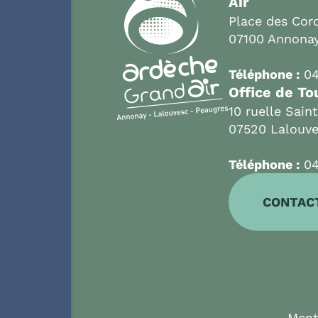
Air
Place des Cord
07100 Annona
Téléphone :
04
Office de To
10 ruelle Sain
07520 Lalouv
Téléphone :
04
CONTAC
Ment