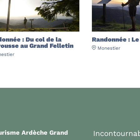
onnée : Du col de la
Randonnée : Le 
ousse au Grand Felletin
Monestier
estier
ourisme Ardèche Grand
Incontourna