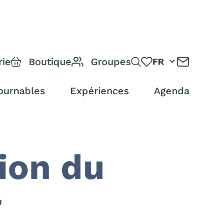
rie
Boutique
Groupes
FR
ournables
Expériences
Agenda
tion du
r