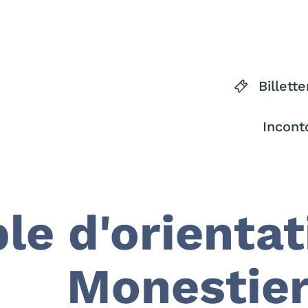
Billette
Incont
le d'orienta
Monestie