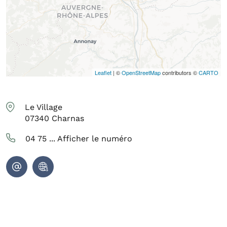
Leaflet
| ©
OpenStreetMap
contributors ©
CARTO
Le Village
07340
Charnas
04 75 ...
Afficher le numéro