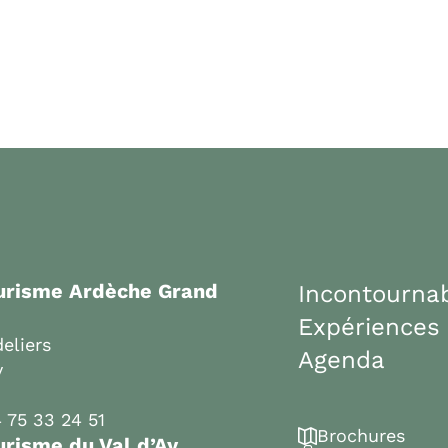
ourisme Ardèche Grand
Incontourna
Expériences
eliers
Agenda
y
 75 33 24 51
Brochures
urisme du Val d’Ay