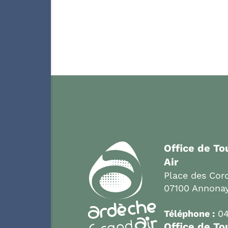
Office de T
Air
Place des Cord
07100 Annona
Téléphone :
04
Office de To