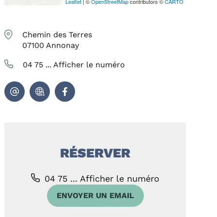
Leaflet
| ©
OpenStreetMap
contributors ©
CARTO
Chemin des Terres
07100
Annonay
04 75 ...
Afficher le numéro
RÉSERVER
04 75 ...
Afficher le numéro
ENVOYER UN EMAIL