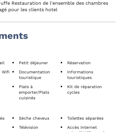
ruffe Restauration de l'ensemble des chambres
agé pour les clients hotel
ements
eil
Petit déjeuner
Réservation
 Wifi
Documentation
Informations
touristique
touristiques
Plats à
Kit de réparation
emporter/Plats
cycles
cuisinés
vés
Sèche cheveux
Toilettes séparées
t
Télévision
Accès Internet