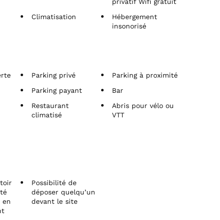
privatif Wifi gratuit
Climatisation
Hébergement
insonorisé
erte
Parking privé
Parking à proximité
Parking payant
Bar
Restaurant
Abris pour vélo ou
climatisé
VTT
toir
Possibilité de
té
déposer quelqu’un
 en
devant le site
nt