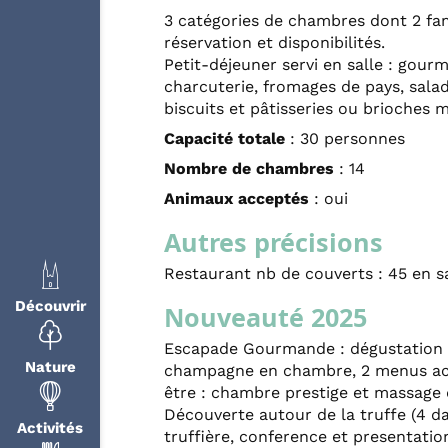
3 catégories de chambres dont 2 fam
réservation et disponibilités.
Petit-déjeuner servi en salle : gourm
charcuterie, fromages de pays, salad
biscuits et pâtisseries ou brioches ma
Capacité totale
: 30 personnes
Nombre de chambres
: 14
Animaux acceptés
: oui
Autres précisions
Restaurant nb de couverts : 45 en sa
Découvrir
Nouveauté 2025
Escapade Gourmande : dégustation v
Nature
champagne en chambre, 2 menus acco
être : chambre prestige et massage 
Découverte autour de la truffe (4 date
Activités
truffière, conference et presentation