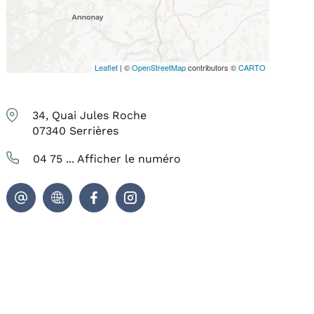
Leaflet
| ©
OpenStreetMap
contributors ©
CARTO
34, Quai Jules Roche
07340
Serrières
04 75 ...
Afficher le numéro