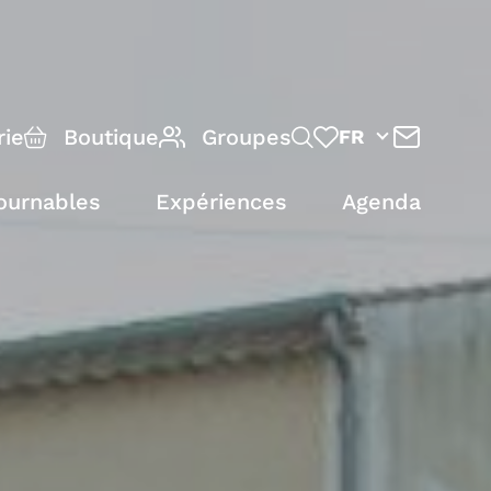
rie
Boutique
Groupes
FR
ournables
Expériences
Agenda