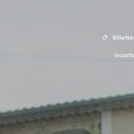
Billette
Incont