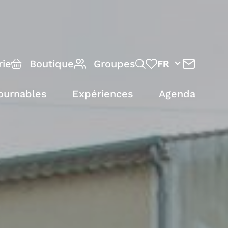
rie
Boutique
Groupes
FR
ournables
Expériences
Agenda