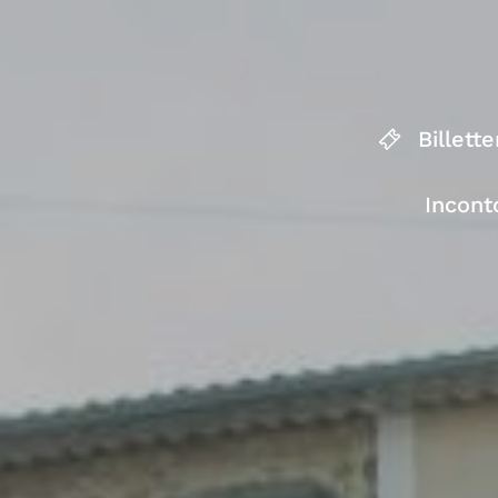
Billette
Incont