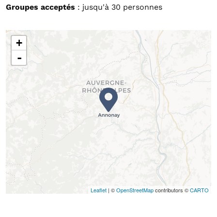
Groupes acceptés
: jusqu'à 30 personnes
+
-
Leaflet
| ©
OpenStreetMap
contributors ©
CARTO