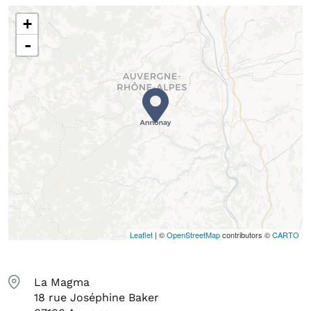
+
-
Leaflet
| ©
OpenStreetMap
contributors ©
CARTO
La Magma
18 rue Joséphine Baker