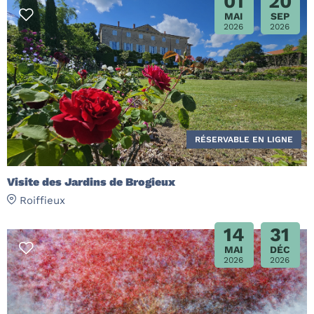
01
20
MAI
SEP
2026
2026
RÉSERVABLE EN LIGNE
Visite des Jardins de Brogieux
Roiffieux
14
31
MAI
DÉC
2026
2026