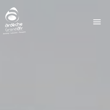
Dates
Types
Ateliers
Visites
Concerts et 
Conférences 
Evénements
Autour du go
Autour du sp
Public