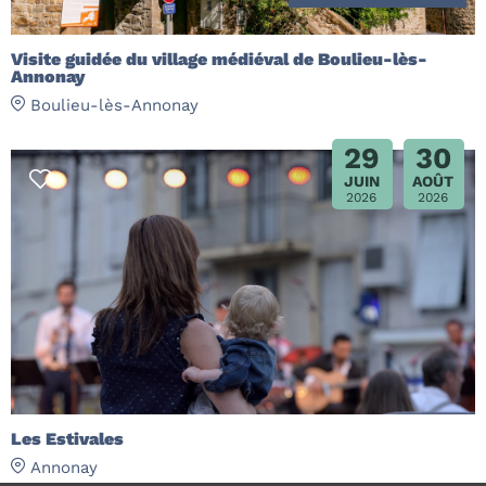
Visite guidée du village médiéval de Boulieu-lès-
Annonay
Boulieu-lès-Annonay
29
30
JUIN
AOÛT
2026
2026
Les Estivales
Annonay