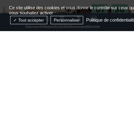
01
30
Ce site utilise des cookies et vous donne le contrôle sur ceux q
vous souhaitez activer
JUIL
AOÛT
Politique de confidentiali
Tout accepter
Personnaliser
2026
2026
Découvrir
Nature
Activités
Gourmand
Dormir
RÉSERVABLE EN LIGNE
Visite de la Maison des Papetiers Canson et
Montgolfier
Davézieux
1
2
3
4
...
25