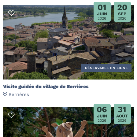
01
20
JUIN
SEP
2026
2026
RÉSERVABLE EN LIGNE
Visite guidée du village de Serrières
Serrières
06
31
JUIN
AOÛT
2026
2026