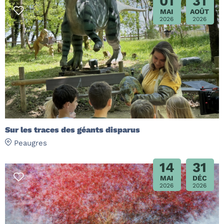
01
31
MAI
AOÛT
2026
2026
Sur les traces des géants disparus
Peaugres
14
31
MAI
DÉC
2026
2026