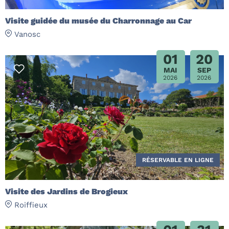
Visite guidée du musée du Charronnage au Car
Vanosc
01
20
MAI
SEP
2026
2026
RÉSERVABLE EN LIGNE
Visite des Jardins de Brogieux
Roiffieux