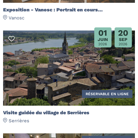
Exposition - Vanosc : Portrait en cours…
Vanosc
01
20
JUIN
SEP
2026
2026
RÉSERVABLE EN LIGNE
Visite guidée du village de Serrières
Serrières