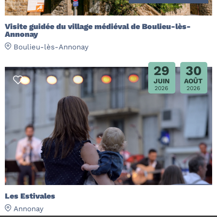
Visite guidée du village médiéval de Boulieu-lès-
Annonay
Boulieu-lès-Annonay
29
30
JUIN
AOÛT
2026
2026
Les Estivales
Annonay