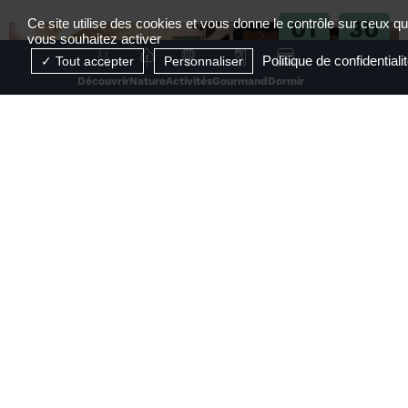
01
30
Ce site utilise des cookies et vous donne le contrôle sur ceux q
vous souhaitez activer
JUIL
AOÛT
Politique de confidentiali
Tout accepter
Personnaliser
2026
2026
Découvrir
Nature
Activités
Gourmand
Dormir
RÉSERVABLE EN LIGNE
Visite de la Maison des Papetiers Canson et
Montgolfier
Davézieux
1
2
3
4
...
25