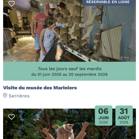
RÉSERVABLE EN LIGNE
Tous les jours sauf les mardis
du 01 juin 2026 au 20 septembre 2026
Visite du musée des Mariniers
Serrières
06
31
JUIN
AOÛT
2026
2026