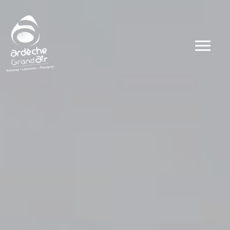
Dates
Types
Ateliers
Visites
Concerts et 
Conférences 
Evénements
Autour du go
Autour du sp
Public