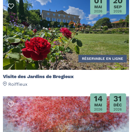
01
20
MAI
SEP
2026
2026
RÉSERVABLE EN LIGNE
Visite des Jardins de Brogieux
Roiffieux
14
31
MAI
DÉC
2026
2026