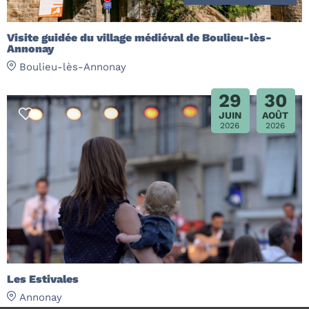
Visite guidée du village médiéval de Boulieu-lès-
Annonay
Boulieu-lès-Annonay
29
30
JUIN
AOÛT
2026
2026
Les Estivales
Annonay