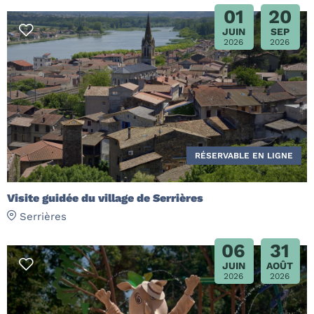
01
20
JUIN
SEP
2026
2026
RÉSERVABLE EN LIGNE
Visite guidée du village de Serrières
Serrières
06
31
JUIN
AOÛT
2026
2026