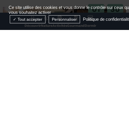
01
30
Ce site utilise des cookies et vous donne le contrôle sur ceux q
vous souhaitez activer
JUIL
AOÛT
Politique de confidentiali
Tout accepter
Personnaliser
2026
2026
Découvrir
Nature
Activités
Gourmand
Dormir
RÉSERVABLE EN LIGNE
Visite de la Maison des Papetiers Canson et
Montgolfier
Davézieux
1
2
3
4
...
26