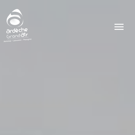
Dates
Types
Ateliers
Visites
Concerts et 
Conférences 
Evénements
Autour du go
Autour du sp
Public