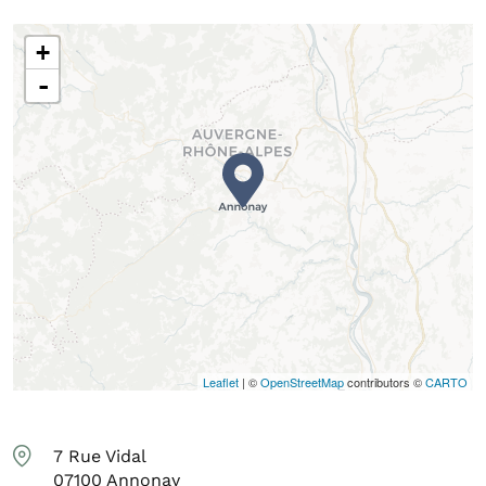
+
-
Leaflet
| ©
OpenStreetMap
contributors ©
CARTO
7 Rue Vidal
07100
Annonay