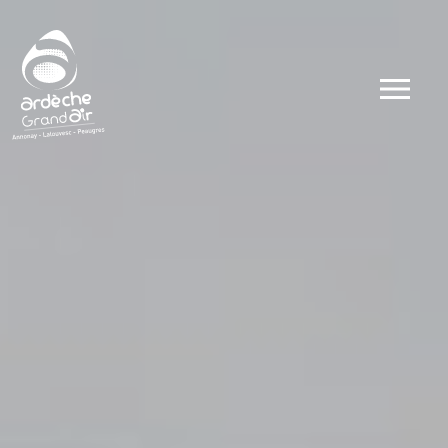
Dates
Types
Ateliers
Visites
Concerts et 
Conférences 
Evénements
Autour du go
Autour du sp
Public