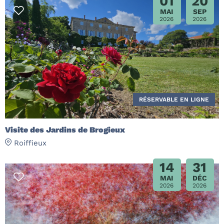
01
20
MAI
SEP
2026
2026
RÉSERVABLE EN LIGNE
Visite des Jardins de Brogieux
Roiffieux
14
31
MAI
DÉC
2026
2026