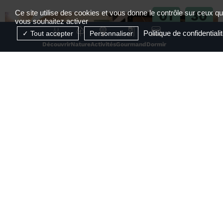
01
30
Ce site utilise des cookies et vous donne le contrôle sur ceux q
vous souhaitez activer
JUIL
AOÛT
Politique de confidentiali
Tout accepter
Personnaliser
2026
2026
Découvrir
Nature
Activités
Gourmand
Dormir
RÉSERVABLE EN LIGNE
Visite de la Maison des Papetiers Canson et
Montgolfier
Davézieux
1
2
3
4
...
26