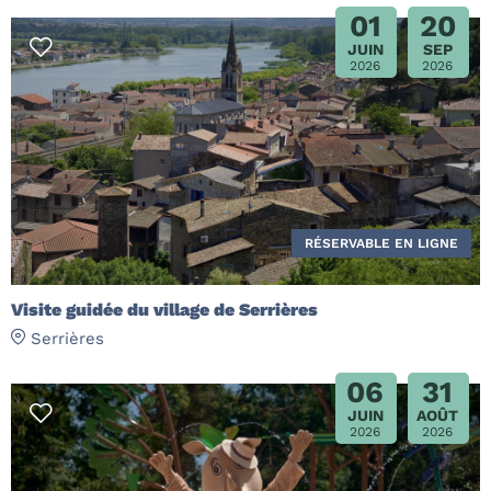
01
20
JUIN
SEP
2026
2026
RÉSERVABLE EN LIGNE
Visite guidée du village de Serrières
Serrières
06
31
JUIN
AOÛT
2026
2026