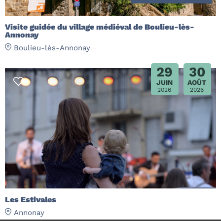
Visite guidée du village médiéval de Boulieu-lès-
Annonay
Boulieu-lès-Annonay
29
30
JUIN
AOÛT
2026
2026
Les Estivales
Annonay