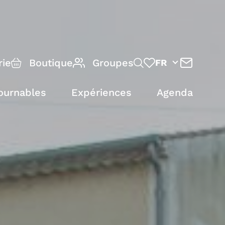
rie
Boutique
Groupes
FR
ournables
Expériences
Agenda