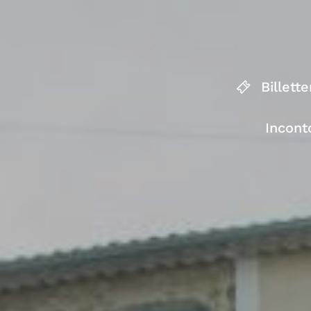
Billette
Incont