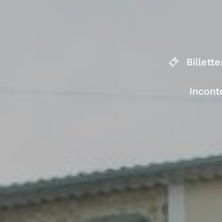
Billette
Incont