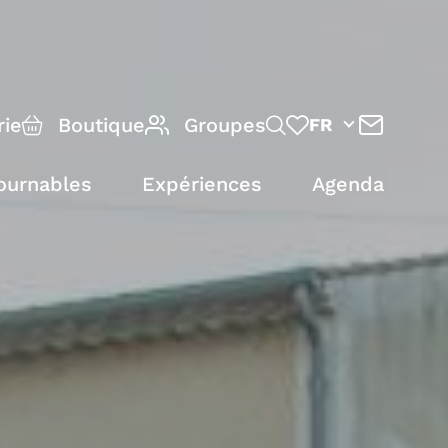
rie
Boutique
Groupes
FR
ournables
Expériences
Agenda