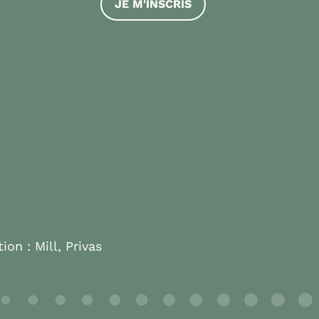
JE M'INSCRIS
tion :
Mill, Privas