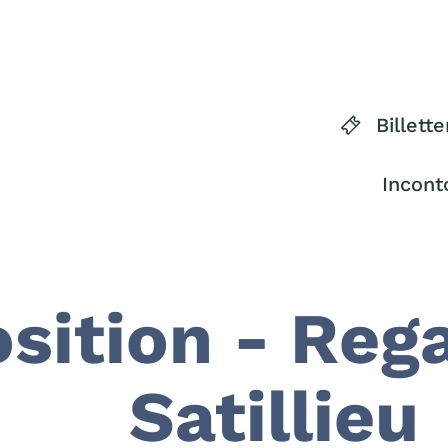
Billette
Incont
sition - Reg
Satillieu