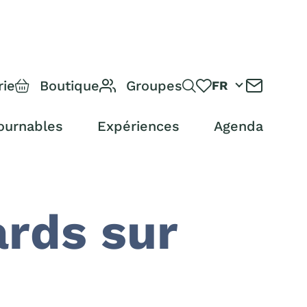
rie
Boutique
Groupes
FR
ournables
Expériences
Agenda
ards sur