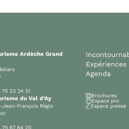
ourisme Ardèche Grand
Incontourna
Expériences
eliers
Agenda
y
 75 33 24 51
Brochures
urisme du Val d’Ay
Espace pro
t-Jean-François Régis
Espace presse
esc
 75 67 84 20