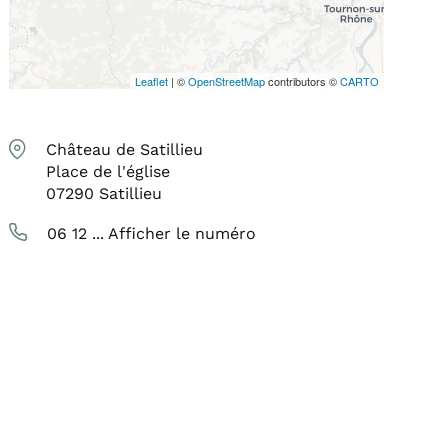
Leaflet
| ©
OpenStreetMap
contributors ©
CARTO
Château de Satillieu
Place de l'église
07290
Satillieu
06 12 ...
Afficher le numéro