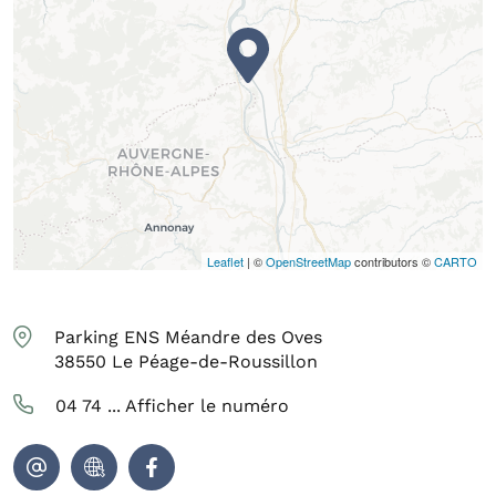
Leaflet
| ©
OpenStreetMap
contributors ©
CARTO
Parking ENS Méandre des Oves
38550
Le Péage-de-Roussillon
04 74 ...
Afficher le numéro