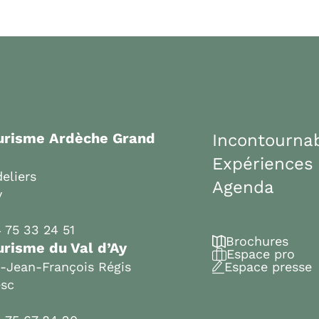
ourisme Ardèche Grand
Incontourna
Expériences
eliers
Agenda
y
 75 33 24 51
Brochures
urisme du Val d’Ay
Espace pro
t-Jean-François Régis
Espace presse
esc