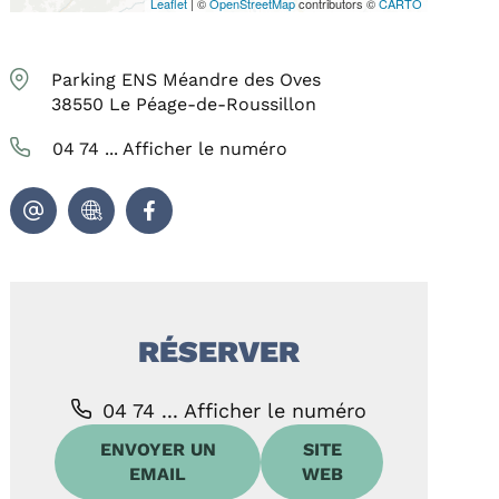
Leaflet
| ©
OpenStreetMap
contributors ©
CARTO
Parking ENS Méandre des Oves
38550
Le Péage-de-Roussillon
04 74 ...
Afficher le numéro
RÉSERVER
04 74 ...
Afficher le numéro
ENVOYER UN
SITE
EMAIL
WEB