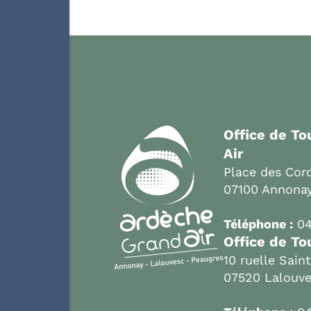
Office de T
Air
Place des Cord
07100 Annona
Téléphone :
04
Office de To
10 ruelle Sain
07520 Lalouv