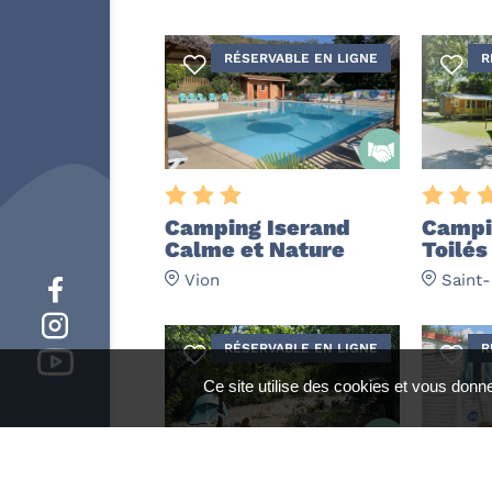
RÉSERVABLE EN LIGNE
R
Camping Iserand
Campi
Calme et Nature
Toilés
Vion
Saint
RÉSERVABLE EN LIGNE
R
Ce site utilise des cookies et vous donn
Aire naturelle de