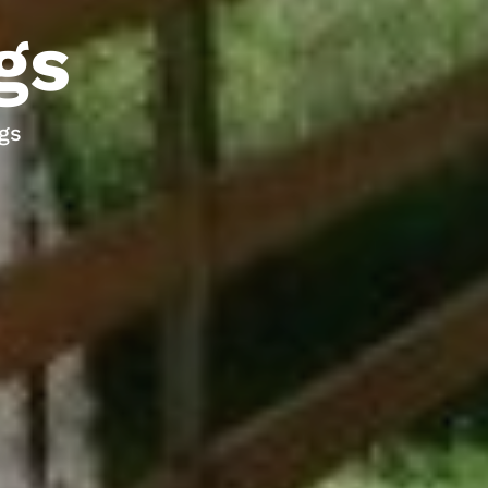
gs
gs