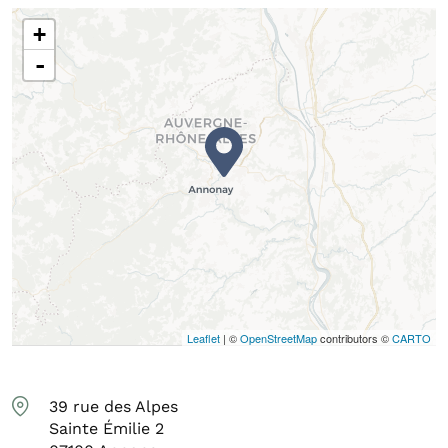
+
-
Leaflet
| ©
OpenStreetMap
contributors ©
CARTO
39 rue des Alpes
Sainte Émilie 2