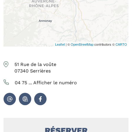
Leaflet
| ©
OpenStreetMap
contributors ©
CARTO
51 Rue de la voûte
07340
Serrières
04 75 ...
Afficher le numéro
RÉSERVER