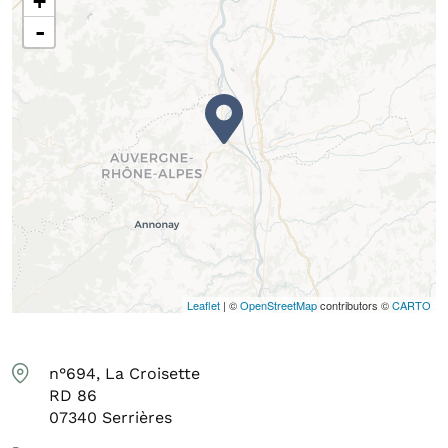
+
-
Leaflet
| ©
OpenStreetMap
contributors ©
CARTO
n°694, La Croisette
RD 86
07340
Serrières