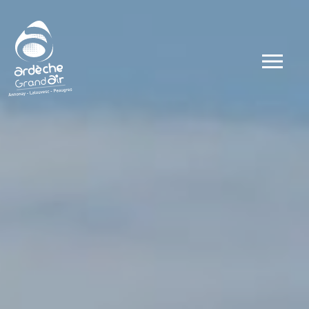
Label
Accueil vélo
Vignobles et
Piscine
Piscine
Communes