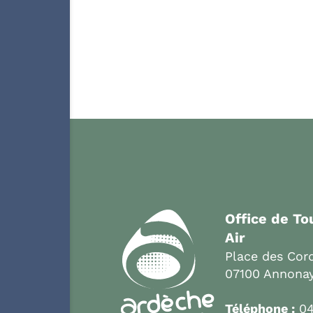
Office de T
Air
Place des Cord
07100 Annona
Téléphone :
04