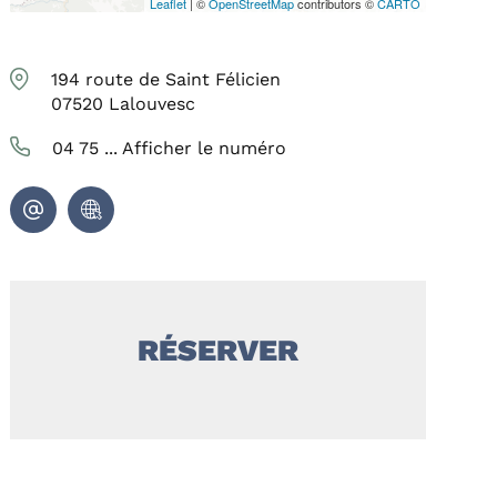
Leaflet
| ©
OpenStreetMap
contributors ©
CARTO
194 route de Saint Félicien
07520
Lalouvesc
04 75 ...
Afficher le numéro
RÉSERVER