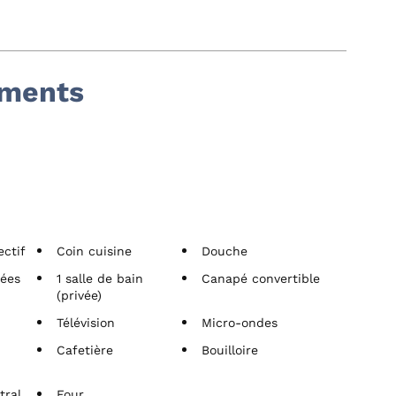
ements
ectif
Coin cuisine
Douche
rées
1 salle de bain
Canapé convertible
(privée)
Télévision
Micro-ondes
Cafetière
Bouilloire
tral
Four