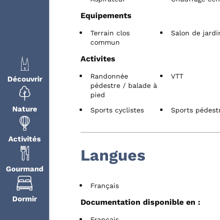
Equipements
Terrain clos
Salon de jardi
commun
Activites
Randonnée
VTT
Découvrir
pédestre / balade à
pied
Nature
Sports cyclistes
Sports pédest
Activités
Langues
Gourmand
Français
Dormir
Documentation disponible en :
Français