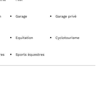
n
Garage
Garage privé
Equitation
Cyclotourisme
res
Sports équestres