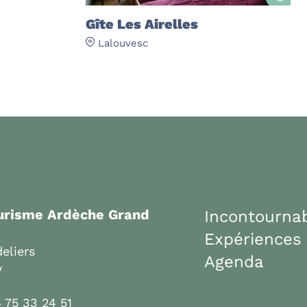
Gîte Les Airelles
Lalouvesc
ourisme Ardèche Grand
Incontourna
Expériences
eliers
Agenda
y
 75 33 24 51