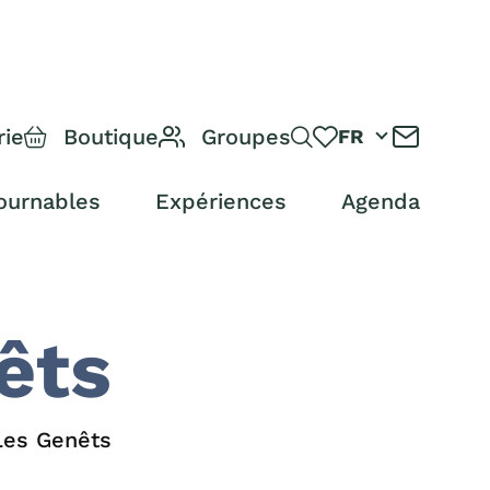
rie
Boutique
Groupes
FR
ournables
Expériences
Agenda
êts
Les Genêts