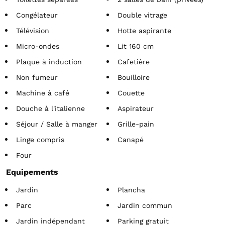
Congélateur
Double vitrage
Télévision
Hotte aspirante
Micro-ondes
Lit 160 cm
Plaque à induction
Cafetière
Non fumeur
Bouilloire
Machine à café
Couette
Douche à l'italienne
Aspirateur
Séjour / Salle à manger
Grille-pain
Linge compris
Canapé
Four
Equipements
Jardin
Plancha
Parc
Jardin commun
Jardin indépendant
Parking gratuit