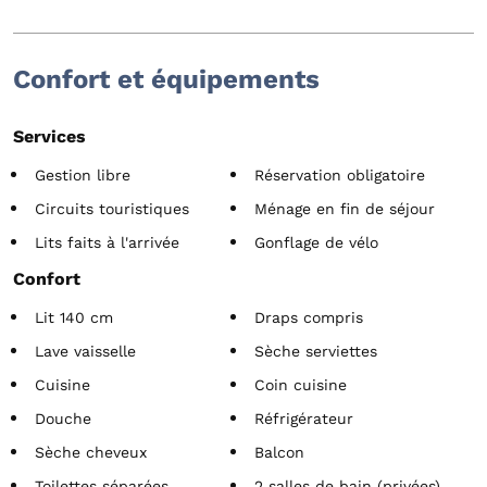
Confort et équipements
Services
Gestion libre
Réservation obligatoire
Circuits touristiques
Ménage en fin de séjour
Lits faits à l'arrivée
Gonflage de vélo
Confort
Lit 140 cm
Draps compris
Lave vaisselle
Sèche serviettes
Cuisine
Coin cuisine
Douche
Réfrigérateur
Sèche cheveux
Balcon
Toilettes séparées
2 salles de bain (privées)