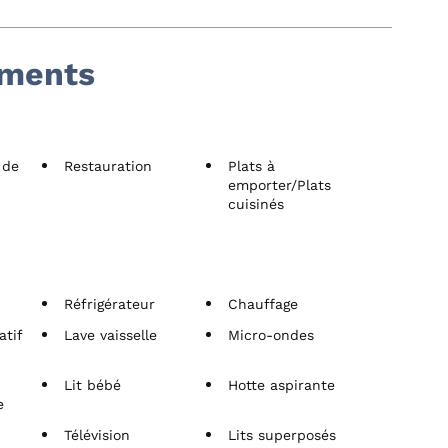
ements
 de
Restauration
Plats à
emporter/Plats
cuisinés
Réfrigérateur
Chauffage
atif
Lave vaisselle
Micro-ondes
Lit bébé
Hotte aspirante
e
s
Télévision
Lits superposés