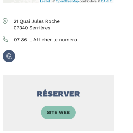
Leaflet
| ©
OpenStreetMap
contributors ©
CARTO
21 Quai Jules Roche
07340
Serrières
07 86 ...
Afficher le numéro
RÉSERVER
SITE WEB