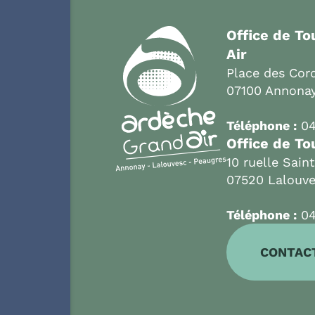
Office de T
Air
Place des Cord
07100 Annona
Téléphone :
04
Office de To
10 ruelle Sain
07520 Lalouv
Téléphone :
04
CONTAC