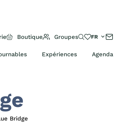
rie
Boutique
Groupes
FR
ournables
Expériences
Agenda
dge
lue Bridge