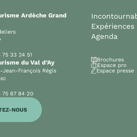
ourisme Ardèche Grand
Incontourna
Expériences
eliers
Agenda
y
 75 33 24 51
Brochures
urisme du Val d’Ay
Espace pro
t-Jean-François Régis
Espace presse
esc
 75 67 84 20
TEZ-NOUS