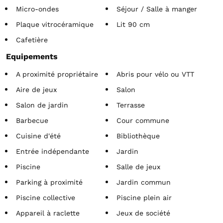
Micro-ondes
Séjour / Salle à manger
Plaque vitrocéramique
Lit 90 cm
Cafetière
Equipements
A proximité propriétaire
Abris pour vélo ou VTT
Aire de jeux
Salon
Salon de jardin
Terrasse
Barbecue
Cour commune
Cuisine d'été
Bibliothèque
Entrée indépendante
Jardin
Piscine
Salle de jeux
Parking à proximité
Jardin commun
Piscine collective
Piscine plein air
Appareil à raclette
Jeux de société