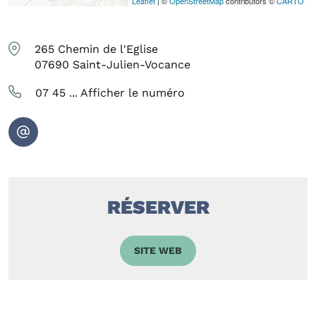
Leaflet
| ©
OpenStreetMap
contributors ©
CARTO
265 Chemin de l'Eglise
07690
Saint-Julien-Vocance
07 45 ...
Afficher le numéro
RÉSERVER
SITE WEB