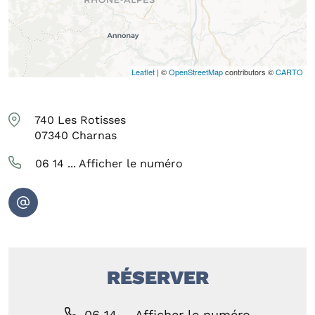
Leaflet
| ©
OpenStreetMap
contributors ©
CARTO
740 Les Rotisses
07340
Charnas
06 14 ...
Afficher le numéro
RÉSERVER
06 14 ...
Afficher le numéro