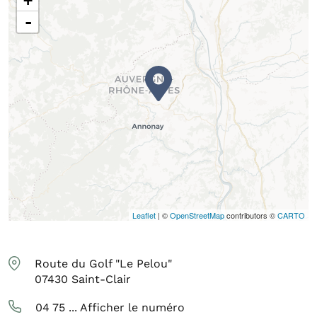
+
-
Leaflet
| ©
OpenStreetMap
contributors ©
CARTO
Route du Golf "Le Pelou"
07430
Saint-Clair
04 75 ...
Afficher le numéro