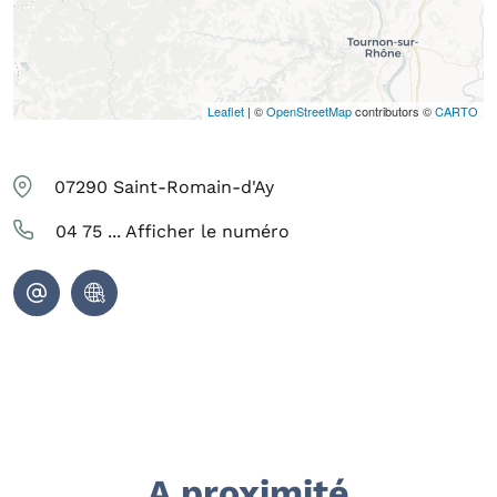
Leaflet
| ©
OpenStreetMap
contributors ©
CARTO
07290
Saint-Romain-d'Ay
04 75 ...
Afficher le numéro
A proximité