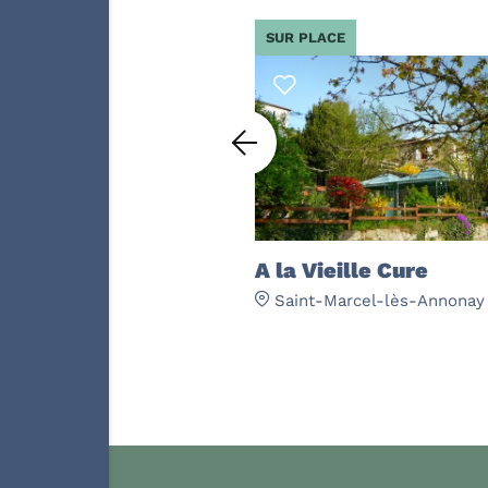
SUR PLACE
A la Vieille Cure
el-lès-Annonay
Saint-Marcel-lès-Annonay