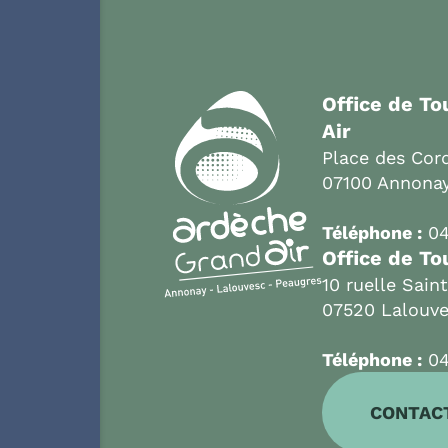
Office de T
Air
Place des Cord
07100 Annona
Téléphone :
04
Office de To
10 ruelle Sain
07520 Lalouv
Téléphone :
04
CONTAC