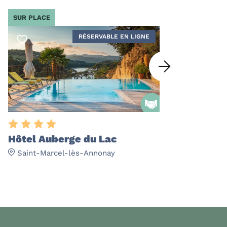
SUR PLACE
SUR PLACE
RÉSERVABLE EN LIGNE
Lac du T
Hôtel Auberge du Lac
Saint-Mar
Saint-Marcel-lès-Annonay