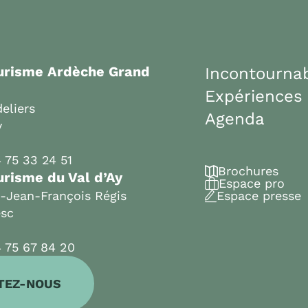
ourisme Ardèche Grand
Incontourna
Expériences
eliers
Agenda
y
 75 33 24 51
Brochures
urisme du Val d’Ay
Espace pro
t-Jean-François Régis
Espace presse
esc
 75 67 84 20
TEZ-NOUS