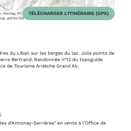
TÉLÉCHARGER L'ITINÉRAIRE (GPX)
m, Intermap, iPC, USGS, FAO, NPS, NRCAN, GeoBase, Kadaster NL,
ong), and the GIS User Community
res du Liban sur les berges du lac. Jolis points de
Pierre Bertrand. Randonnée n°12 du topoguide
fice de Tourisme Ardèche Grand Air.
s
s d'Annonay-Serrières" en vente à l'Office de