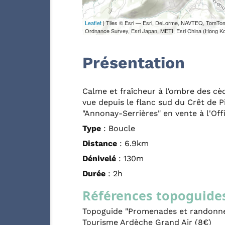
Leaflet
| Tiles © Esri — Esri, DeLorme, NAVTEQ, TomTo
Ordnance Survey, Esri Japan, METI, Esri China (Hong K
Présentation
Calme et fraîcheur à l’ombre des cèd
vue depuis le flanc sud du Crêt de 
"Annonay-Serrières" en vente à l'Of
Type
: Boucle
Distance
: 6.9km
Dénivelé
: 130m
Durée
: 2h
Références topoguide
Topoguide "Promenades et randonnée
Tourisme Ardèche Grand Air (8€)