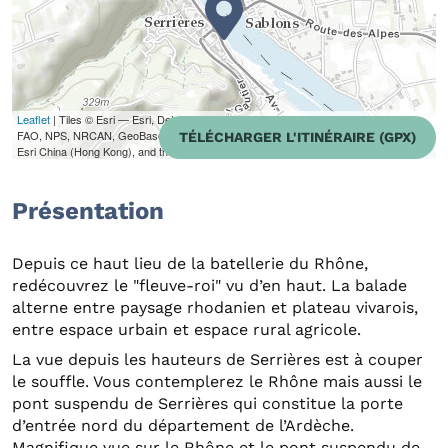
Leaflet
| Tiles © Esri — Esri, DeLorme, NAVTEQ, TomTom, Intermap, iPC, USGS,
FAO, NPS, NRCAN, GeoBase, Kadaster NL, Ordnance Survey, Esri Japan, METI,
TÉLÉCHARGER L'ITINÉRAIRE (GPX)
Esri China (Hong Kong), and the GIS User Community
Présentation
Depuis ce haut lieu de la batellerie du Rhône,
redécouvrez le "fleuve-roi" vu d’en haut. La balade
alterne entre paysage rhodanien et plateau vivarois,
entre espace urbain et espace rural agricole.
La vue depuis les hauteurs de Serrières est à couper
le souffle. Vous contemplerez le Rhône mais aussi le
pont suspendu de Serrières qui constitue la porte
d’entrée nord du département de l’Ardèche.
Magnifique vue sur le Rhône et le pont suspendu de