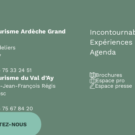
ourisme Ardèche Grand
Incontourna
Expériences
eliers
Agenda
y
 75 33 24 51
Brochures
urisme du Val d’Ay
Espace pro
t-Jean-François Régis
Espace presse
esc
 75 67 84 20
TEZ-NOUS