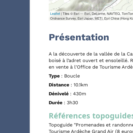
Leaflet
| Tiles © Esri — Esri, DeLorme, NAVTEQ, TomTo
Ordnance Survey, Esri Japan, METI, Esri China (Hong K
Présentation
A la découverte de la vallée de la Ca
boisé à l’adret ouvert et ensoleill
en vente à l'Office de Tourisme Ardè
Type
: Boucle
Distance
: 10.1km
Dénivelé
: 430m
Durée
: 3h30
Références topoguide
Topoguide "Promenades et randonnée
Tourisme Ardèche Grand Air (8 euro