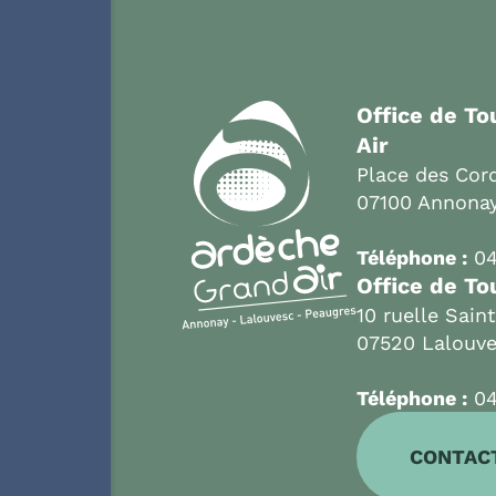
Office de T
Air
Place des Cord
07100 Annona
Téléphone :
04
Office de To
10 ruelle Sain
07520 Lalouv
Téléphone :
04
CONTAC