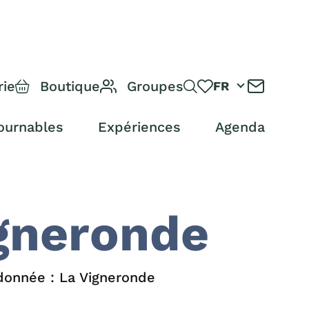
rie
Boutique
Groupes
FR
ournables
Expériences
Agenda
gneronde
onnée : La Vigneronde