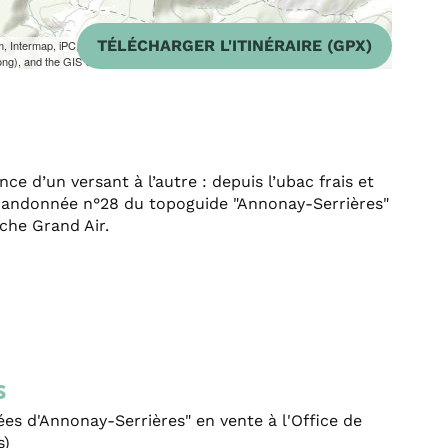
TÉLÉCHARGER L'ITINÉRAIRE (GPX)
m, Intermap, iPC, USGS, FAO, NPS, NRCAN, GeoBase, Kadaster NL,
ong), and the GIS User Community
nce d’un versant à l’autre : depuis l’ubac frais et
é. Randonnée n°28 du topoguide "Annonay-Serrières"
che Grand Air.
s
s d'Annonay-Serrières" en vente à l'Office de
s)