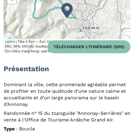
Leaflet
| Tiles © Esri — Esri, DeLorme, NAVTEQ, TomTom, Intermap, iPC, USGS,
FAO, NPS, NRCAN, GeoBase, Kadaster NL, Ordnance Survey, Esri Japan, METI,
TÉLÉCHARGER L'ITINÉRAIRE (GPX)
Esri China (Hong Kong), and the GIS User Community
Présentation
Dominant la ville, cette promenade agréable permet
de profiter en toute quiétude d’une nature calme et
accueillante et d’un large panorama sur le bassin
d’Annonay.
Randonnée n° 15 du topoguide "Annonay-Serrières" en
vente à l'Office de Tourisme Ardèche Grand Air.
Type
: Boucle