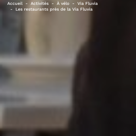
Accueil
Activités
À vélo
Via Fluvia
Les restaurants près de la Via Fluvia