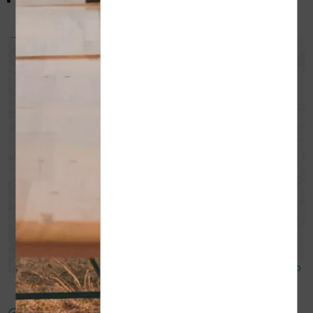
Mange-debout
+
-
Leaflet
| ©
OpenStreetMap
contributors ©
CARTO