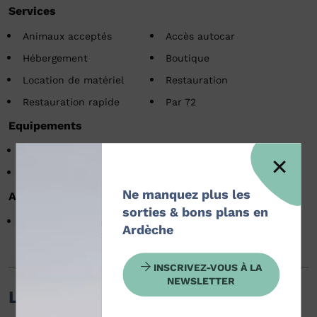
Services
Animaux acceptés
Accès autocar
Hébergement
Boutique
Location de matériel
Restauration
Restauration rapide
Par 72
Equipements
Restaurant
Parking
Bar
Toilettes
Ne manquez plus les
Accessibilité
sorties & bons plans en
Accessible en fauteuil
Ardèche
roulant en autonomie
INSCRIVEZ-VOUS À LA
NEWSLETTER
Langues