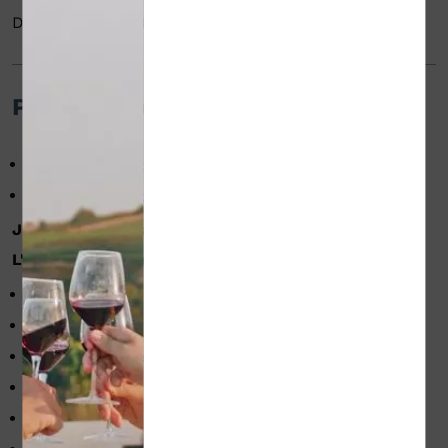
Du 28/03 au 30/12/2026 tous les jours.
Pour les professionnels
Concert/spectacle
Réception
Foire/Salon/exposition
Séminaire/réunion
Jusqu'à 120 personnes
L'établissement met à votre disposition :
Vidéoprojecteur
Paper board
Ecran
Micro
Wifi dans la salle
Tables
Chaises
Climatisation
Tables rondes
Tables rectangulaires