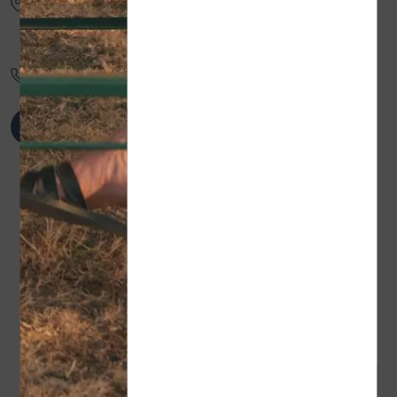
Route du Golf
Le Pelou
07430
Saint-Clair
04 75 ...
Afficher le numéro
A proximité
EN LIEN AVEC
RÉSERVABLE EN LIGNE