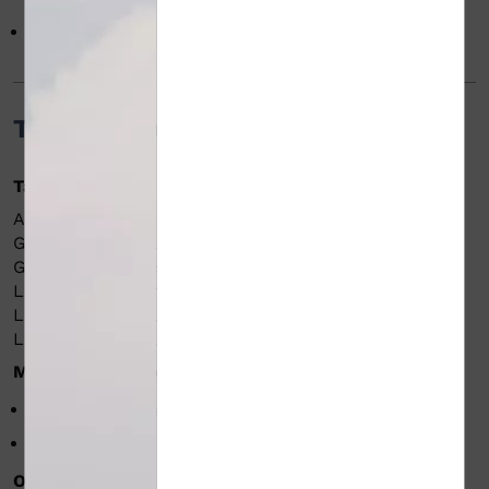
Anglais
Tarifs / ouverture
Tarifs
Adulte : 50 € (1h d'initiation)
Green fee 18 trous : de 53 à 70 €
Green fee 9 trous : de 37 à 44 €
Location de chariot manuel : 8 €
Location de voiture 9 trous : 27 €
Location de voiture 18 trous : 40 €.
Modes de paiement
American Express
Carte bancaire/crédit
Chèque
Espèces
Ouverture