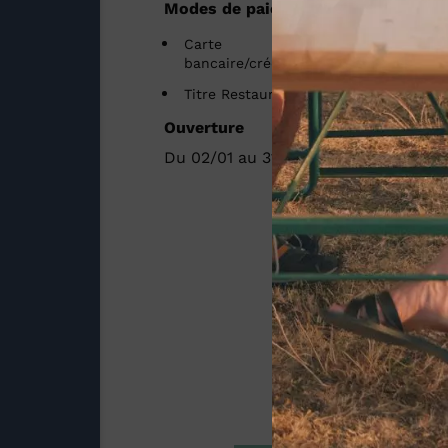
Modes de paiement
Carte
Chèque
bancaire/crédit
Titre Restaurant
Ouverture
Du 02/01 au 31/12/2026 du lundi au 