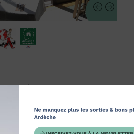
nne le sourire...
vec des produits frais, sains et locaux, une
accueil gai et bienveillant... Ici enthousiasme est
Ne manquez plus les sorties & bons p
ôtel particulier avec sa cour à l'italienne pour les
Ardèche
ypique, restaurant avec une cuisine bistronomique
INSCRIVEZ-VOUS À LA NEWSLETTER