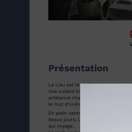
Présentation
Le Lieu est le restaurant qui vous do
Une cuisine bistronomique créative a
ambiance chaleureuse et colorée, un 
le mot d'ordre.
En plein centre ville d'Annonay, un h
beaux jours, Le Lieu, un endroit at
qui voyage.