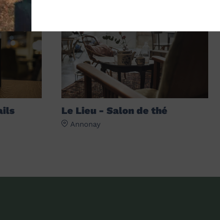
EN LIEN AVEC
ails
Le Lieu - Salon de thé
Annonay