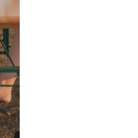
Chèque-Vacances
Espèces
Classic
samedi de 12h à 23h. Le dimanche de 12h à 16h.
A proximité