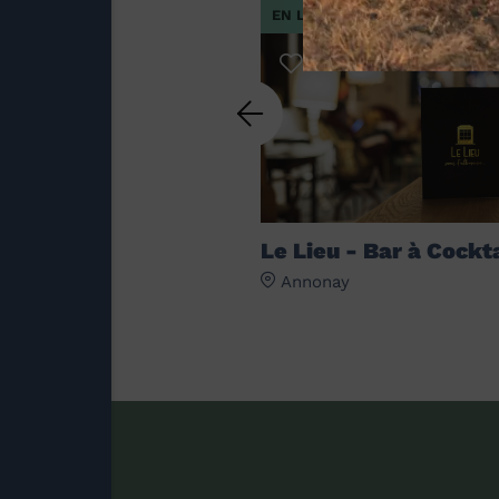
EN LIEN AVEC
Le Lieu - Bar à Cockt
Annonay