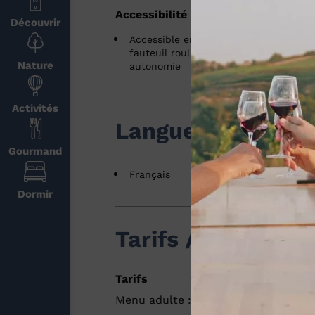
Accessibilité
Découvrir
Accessible en
fauteuil roulant en
Nature
autonomie
Activités
Langues
Gourmand
Français
Dormir
Tarifs / ouverture
Tarifs
Menu adulte : de 22 à 45 € (Le midi 