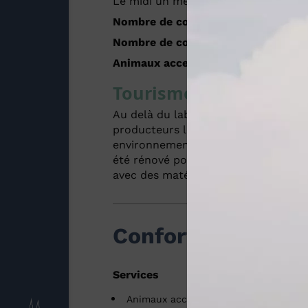
Le midi un menu qui voyage et le so
Nombre de couverts
: 30
Nombre de couverts en terrasse
: 1
Animaux acceptés
: oui
Tourisme durable
Au delà du label bio, nous travaillo
producteurs locaux impliqués dans 
environnementale. Nous privilégions 
été rénové pour offrir le meilleur 
avec des matériaux biosourcés (bois, 
Confort et équip
Services
Animaux acceptés
Restauration