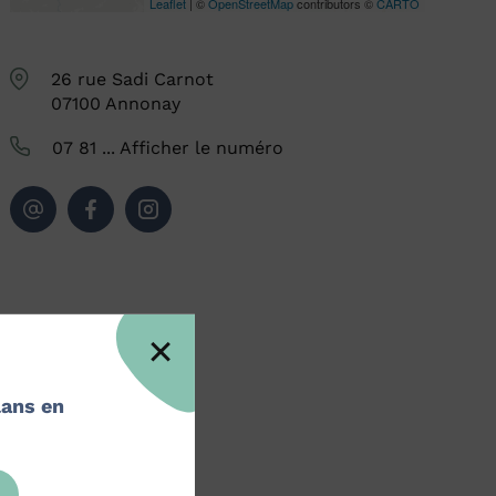
Leaflet
| ©
OpenStreetMap
contributors ©
CARTO
26 rue Sadi Carnot
07100
Annonay
07 81 ...
Afficher le numéro
lans en