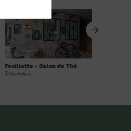
EN LIEN AVEC
Feuillette - Salon de Thé
Davézieux