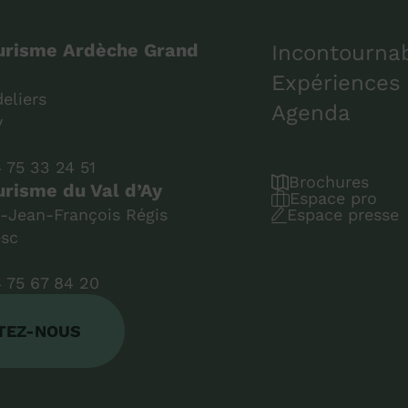
ourisme Ardèche Grand
Incontourna
Expériences
eliers
Agenda
y
 75 33 24 51
Brochures
urisme du Val d’Ay
Espace pro
t-Jean-François Régis
Espace presse
esc
 75 67 84 20
TEZ-NOUS