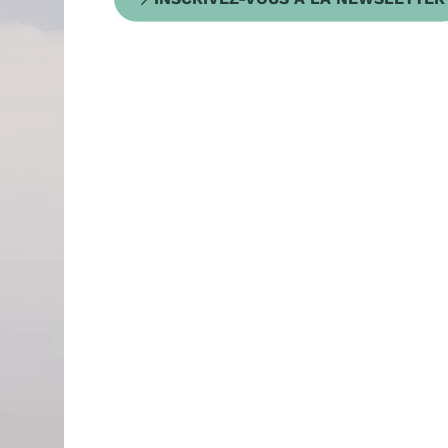
ir une cuisine bistronomique.
6
ns autant que possible en direct avec nos
une démarche de qualité et une éthique
les produits frais, artisanaux, bio. Le bâtiment a
confort pour une dépense énergétique moindre,
liège, fibre de bois, coton, chaux...).
ements
Brunch