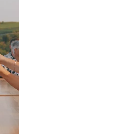
de 22€ à 26€ et le soir de 39€ à 45€).