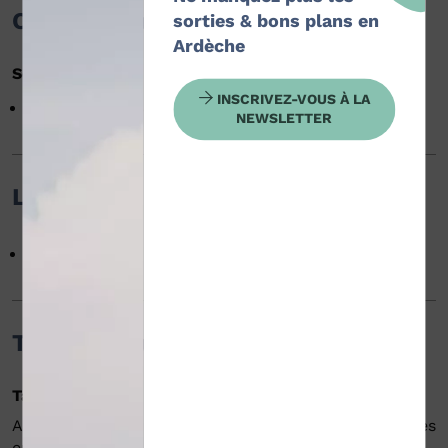
Confort et équipements
sorties & bons plans en
Ardèche
Services
INSCRIVEZ-VOUS À LA
Animaux acceptés
NEWSLETTER
Langues
Français
Tarifs / ouverture
Tarifs
Adulte : 60 € (Promenade accompagnée avec les ânes
en Escargoline :