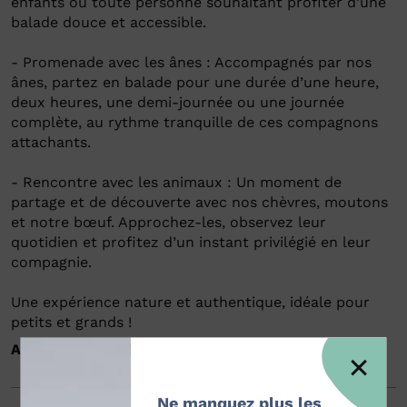
enfants ou toute personne souhaitant profiter d’une
balade douce et accessible.
- Promenade avec les ânes : Accompagnés par nos
ânes, partez en balade pour une durée d’une heure,
deux heures, une demi-journée ou une journée
complète, au rythme tranquille de ces compagnons
attachants.
- Rencontre avec les animaux : Un moment de
partage et de découverte avec nos chèvres, moutons
et notre bœuf. Approchez-les, observez leur
quotidien et profitez d’un instant privilégié en leur
compagnie.
Une expérience nature et authentique, idéale pour
petits et grands !
Animaux acceptés
: oui
Ne manquez plus les