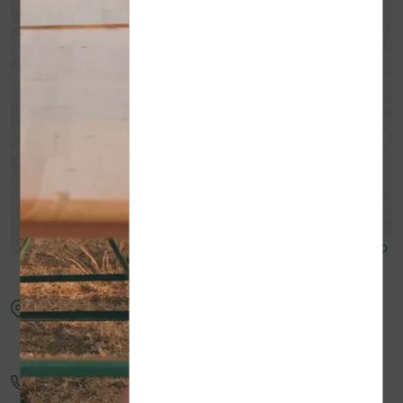
-
Leaflet
| ©
OpenStreetMap
contributors ©
CARTO
Frédéric Favrolt
5, route de Daumas
07340
Peaugres
06 58 ...
Afficher le numéro