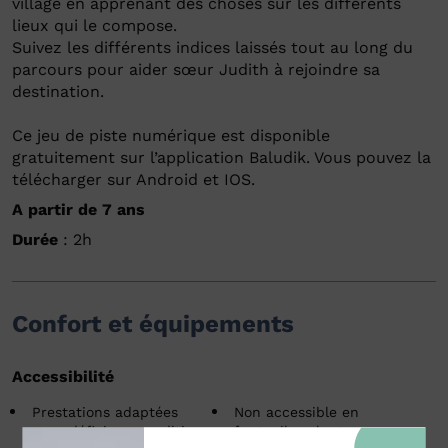
village en apprenant des choses sur les différents
lieux qui le compose.
Suivez les différents indices laissés tout au long du
parcours pour aider sœur Judith à rejoindre sa
destination.
Ce jeu de piste numérique est disponible
gratuitement sur l’application Baludik. Vous pouvez la
télécharger sur Android et IOS.
A partir de 7 ans
Durée
: 2h
Confort et équipements
Accessibilité
Prestations adaptées
Non accessible en
pour déficience auditive
fauteuil roulant