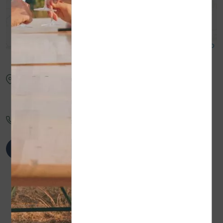
Leaflet
| ©
OpenStreetMap
contributors ©
CARTO
Office de tourisme
10 ruelle Saint Régis
07520
Lalouvesc
04 75 ...
Afficher le numéro