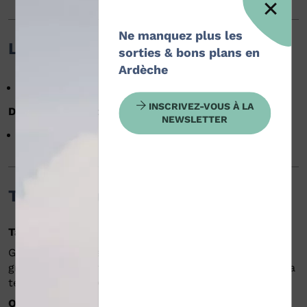
Ne manquez plus les
Langues
sorties & bons plans en
Ardèche
Français
INSCRIVEZ-VOUS À LA
Documentation disponible en :
NEWSLETTER
Français
Tarifs / ouverture
Tarifs
Gratuit. Ce jeu de piste numérique est disponible
gratuitement sur l’application Baludik. Vous pouvez la
télécharger sur Android et IOS.
Ouverture