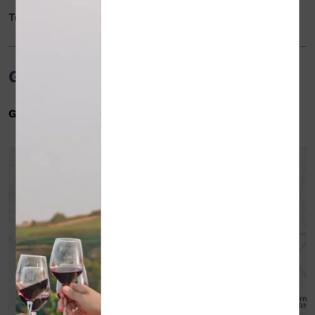
Toute l'année tous les jours.
Groupes
Groupes acceptés
: jusqu'à 9 personnes
+
-