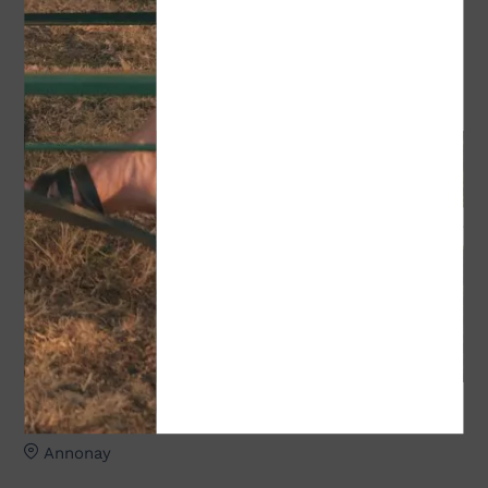
A proximité
EN LIEN AVEC
Jeu de piste numérique - Le Plan Perdu de
l’Inventeur
Annonay