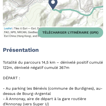
Leaflet
| Tiles © Esri — Esri, DeLorme, NAVTEQ, TomTom, Intermap, iPC, USGS,
FAO, NPS, NRCAN, GeoBase, Kadaster NL, Ordnance Survey, Esri Japan, METI,
TÉLÉCHARGER L'ITINÉRAIRE (GPX)
Esri China (Hong Kong), and the GIS User Community
Présentation
Totalité du parcours 14,5 km – dénivelé positif cumulé
122m, dénivelé négatif cumulé 367m
DÉPART :
- Au parking les Bénévis (commune de Burdignes), au-
dessus de Bourg-Argental
- À Annonay, aire de départ à la gare routière
d’Annonay (vers Super U)