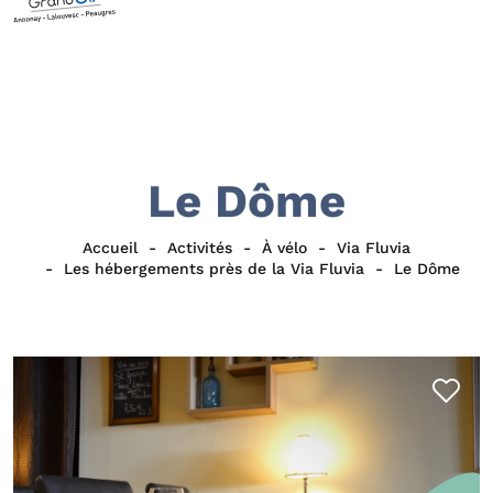
Le Dôme
Accueil
Activités
À vélo
Via Fluvia
Les hébergements près de la Via Fluvia
Le Dôme