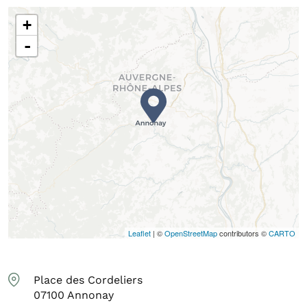
+
-
Leaflet
| ©
OpenStreetMap
contributors ©
CARTO
Place des Cordeliers
07100
Annonay