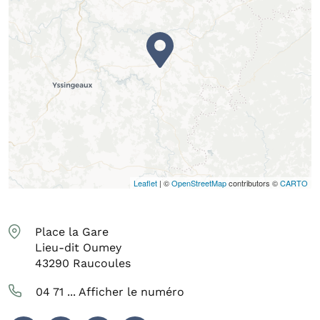
Leaflet
| ©
OpenStreetMap
contributors ©
CARTO
Place la Gare
Lieu-dit Oumey
43290
Raucoules
04 71 ...
Afficher le numéro